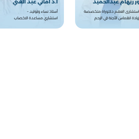
ور ريهام عبدالحميد
أ.د أماني عبد الغني
ستشارى العقم دكتوراة متخصصة
أستاذ نساء وتوليد –
يادة انغماس الأجنة في الرحم
استشاري مساعدة الاخصاب