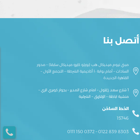
أتصل بنا
مبني نيوم ميديكال هب (بورتو كايرو ميديكال سابقا) – محور

السادات – أمام بوابة ١٠ أكاديمية الشرطة – التجمع الأول –
القاهرة الجديدة
1 شارع سعد زغلول – امام شارع المدير – بجوار كوبري الري –

منشية اباظة – الزقازيق – الشرقية
الخط الساخن

15746

0111 150 0372
–
0122 839 8303