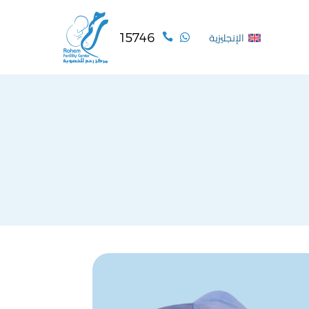
15746


الإنجليزية