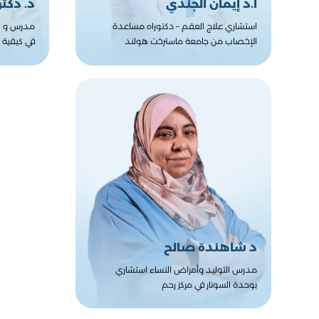
أ.د إيمان الجندي
د. دكت
استشاري علاج العقم – دكتوراه مساعدة
مدرس و ا
الإخصاب من جامعة ماسترخت هولند
في كيفية ز
د شاهندة صالح
مدرس التوليد وأمراض النساء استشاري
بوحدة السونار في مركز رحم