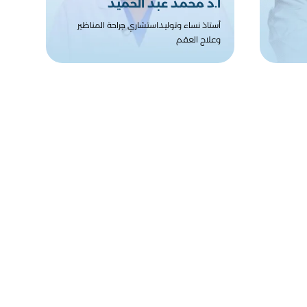
أ.د محمد عبد الحميد
أستاذ نساء وتوليد استشاري جراحة المناظير
وعلاج العقم