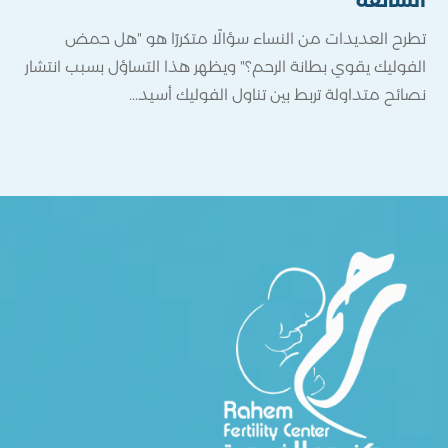
الشائعة
كثير
تطرح العديدات من النساء سؤالًا متكررًا هو "هل حمض
مجرد
الفوليك يقوي بطانة الرحم؟" ويظهر هذا التساؤل بسبب انتشار
أن ا
نصائح متداولة تربط بين تناول الفوليك أسيد...