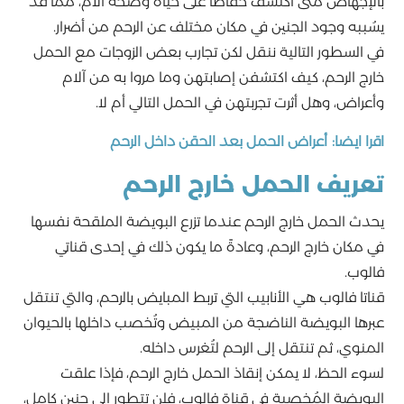
بالإجهاض متى اكتُشف حفاظًا على حياة وصحة الأم، مما قد
يسُببه وجود الجنين في مكان مختلف عن الرحم من أضرار.
في السطور التالية ننقل لكن تجارب بعض الزوجات مع الحمل
خارج الرحم، كيف اكتشفن إصابتهن وما مروا به من آلام
وأعراض، وهل أثرت تجربتهن في الحمل التالي أم لا.
اقرا ايضا:
أعراض الحمل بعد الحقن داخل الرحم
تعريف الحمل خارج الرحم
يحدث الحمل خارج الرحم عندما تزرع البويضة الملقحة نفسها
في مكان خارج الرحم، وعادةً ما يكون ذلك في إحدى قناتي
فالوب.
قناتا فالوب هي الأنابيب التي تربط المبايض بالرحم، والتي تنتقل
عبرها البويضة الناضجة من المبيض وتُخصب داخلها بالحيوان
المنوي، ثم تنتقل إلى الرحم لتُغرس داخله.
لسوء الحظ، لا يمكن إنقاذ الحمل خارج الرحم، فإذا علقت
البويضة المُخصبة في قناة فالوب، فلن تتطور إلى جنين كامل،