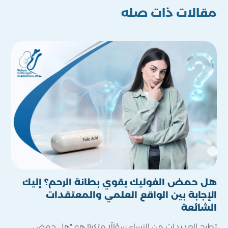
مقالات ذات صله
هل حمض الفوليك يقوي بطانة الرحم؟ إليك
حقا
الإجابة بين الواقع العلمي والمعتقدات
الم
الشائعة
كثير
تطرح العديدات من النساء سؤالًا متكررًا هو "هل حمض