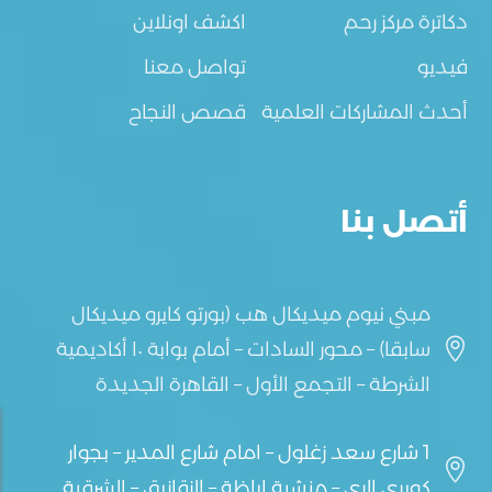
دكاترة مركز رحم
اكشف اونلاين
فيديو
تواصل معنا
أحدث المشاركات العلمية
قصص النجاح
أتصل بنا
مبني نيوم ميديكال هب (بورتو كايرو ميديكال

سابقا) – محور السادات – أمام بوابة ١٠ أكاديمية
الشرطة – التجمع الأول – القاهرة الجديدة
1 شارع سعد زغلول – امام شارع المدير – بجوار

كوبري الري – منشية اباظة – الزقازيق – الشرقية